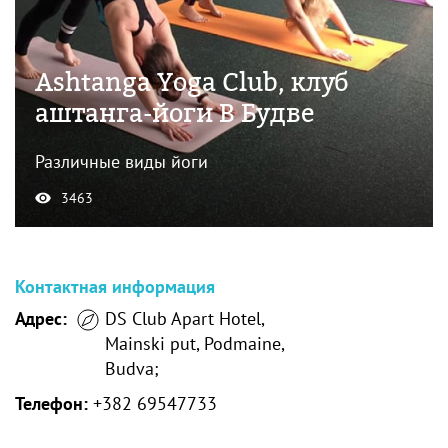
Ashtanga Yoga Club, клуб
аштанга-йоги В Будве
Различные виды йоги
3463
Контактная информация
Адрес:
DS Club Apart Hotel,
Mainski put, Podmaine,
Budva;
Телефон:
+382 69547733