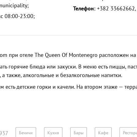
unicipality;
Телефон:
+382 33662662,
с 08:00-23:00;
vom при отеле The Queen Of Montenegro расположен н
ть горячие блюда или закуски. В меню есть пиццы, паст
, а также, алкогольные и безалкогольные напитки.
м есть детские горки и качели. На втором этаже — терра
937
Бечичи
Кухня
Бары
Кафе
Рестор