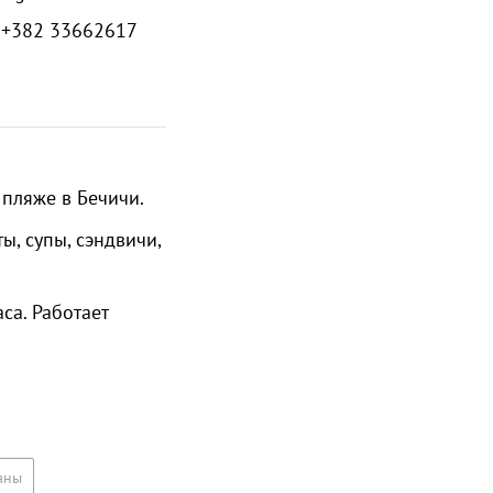
 +382 33662617
а
пляже в Бечичи
.
ы, супы, сэндвичи,
са. Работает
аны