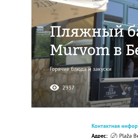
Пляжный ба
Murvom в Б
Горячие блюда и закуски
2937
Контактная инфо
Адрес:
Plaža Be