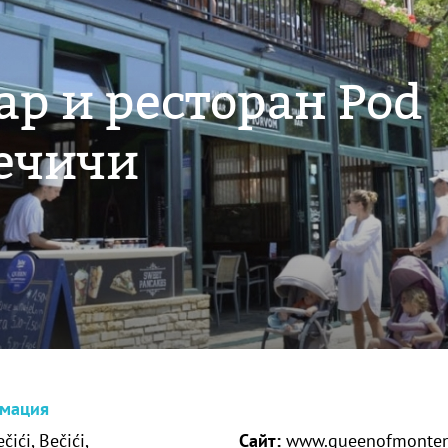
р и ресторан Pod
ечичи
рмация
čići, Bečići,
Сайт:
www.queenofmonten