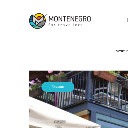
Бечич
Бечичи