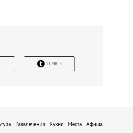
Е
TUMBLR
ьтура
Развлечения
Кухня
Места
Афиша