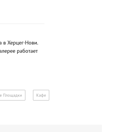
 в Херцег-Нови.
алерее работает
е Площадки
Кафе