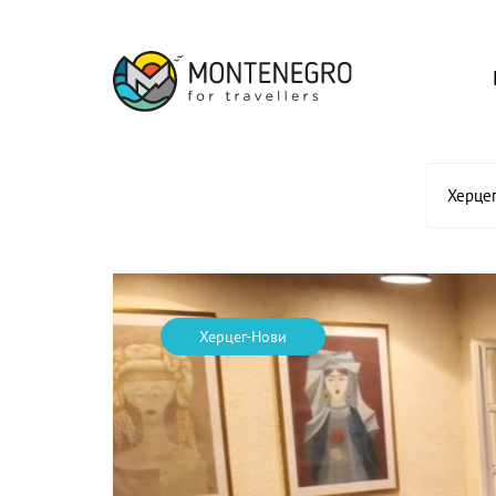
Херце
Херцег-Нови