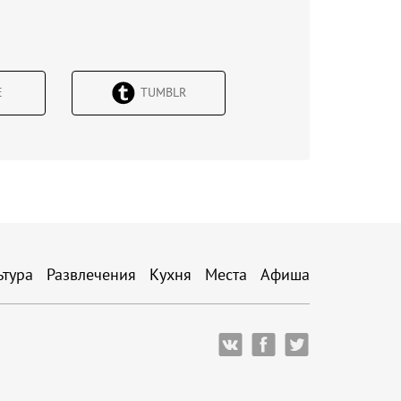
Е
TUMBLR
ьтура
Развлечения
Кухня
Места
Афиша
ВКонтакте
Facebook
Twitter