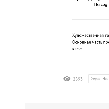
Herceg 
Художественная га
Основная часть пр
кафе.
2893
Херцег-Нов