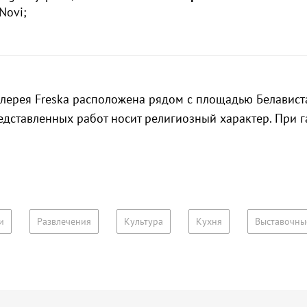
Novi;
лерея Freska расположена рядом с площадью Белависта
едставленных работ носит религиозный характер. При г
и
Развлечения
Культура
Кухня
Выставочны