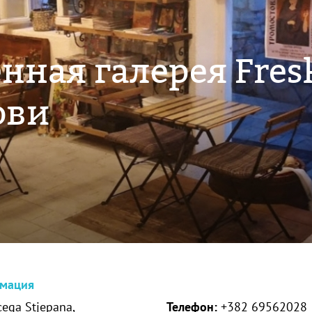
нная галерея Fres
ови
рмация
cega Stjepana,
Телефон:
+382 69562028