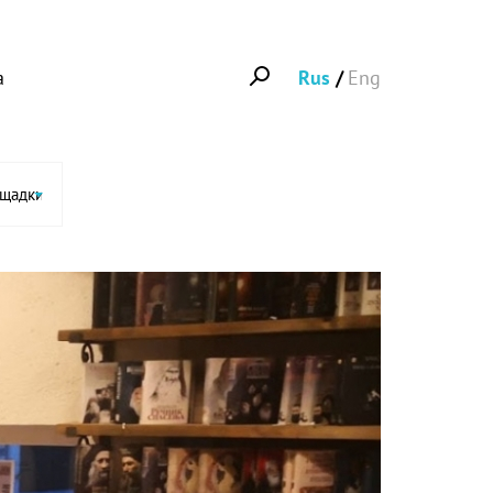
а
Rus
Eng
ощадки