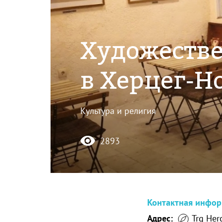
Художестве
в Херцег-Н
Культура и религия
2893
Контактная инфо
Адрес:
Trg Her