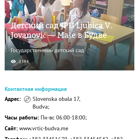
Детский сад JPU Ljubica V.
Jovanović — Maše в Будве
Государственный детский сад
2384
Контактная информация
Адрес:
Slovenska obala 17,
Budva;
Часы работы:
Пн-вс 06:00-18:00;
Сайт:
www.vrtic-budva.me