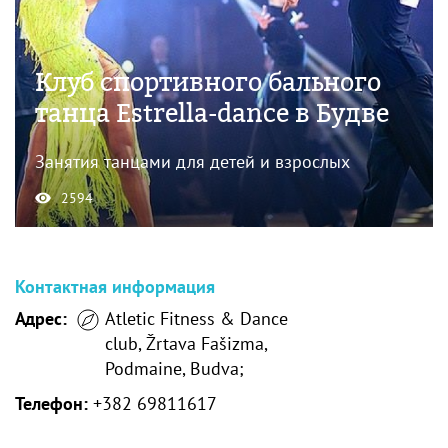
Клуб спортивного бального
танца Estrella-dance в Будве
Занятия танцами для детей и взрослых
2594
Контактная информация
Адрес:
Atletic Fitness & Dance
club, Žrtava Fašizma,
Podmaine, Budva;
Телефон:
+382 69811617