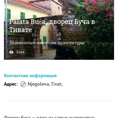
Palata Buća, дворец Буча в
Тивате
Знаменитый памятник архитектуры
3064
Контактная информация
Адрес:
Njegoševa, Tivat;
Дворец Буча — один из самых знаменитых