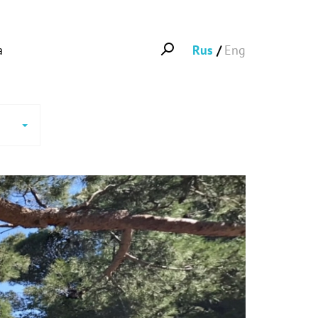
а
Rus
Eng