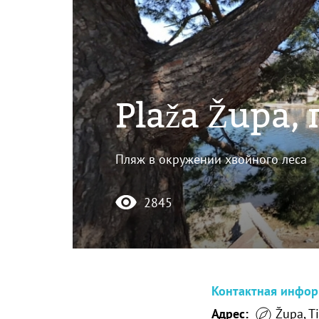
Plaža Župa,
Пляж в окружении хвойного леса
2845
Контактная инфо
Адрес:
Župa, Ti