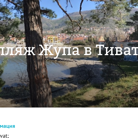
 пляж Жупа в Тива
рмация
vat;