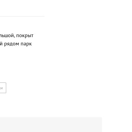
льшой, покрыт
ый рядом парк
жи