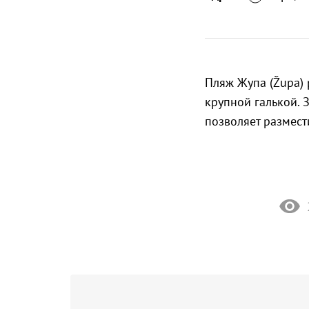
Пляж Жупа (Župa) 
крупной галькой. 
позволяет размести