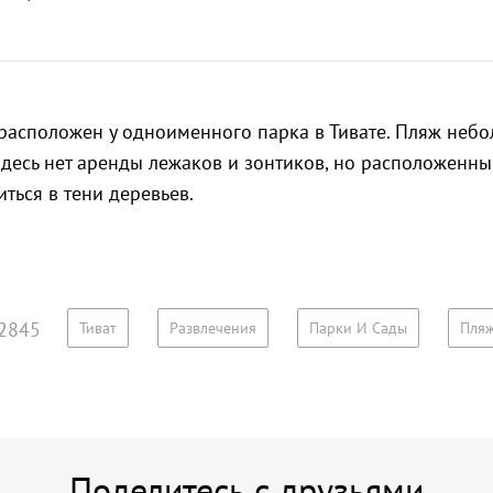
расположен у одноименного парка в Тивате. Пляж небо
Здесь нет аренды лежаков и зонтиков, но расположенн
ться в тени деревьев.
2845
Тиват
Развлечения
Парки И Сады
Пля
Поделитесь с друзьями