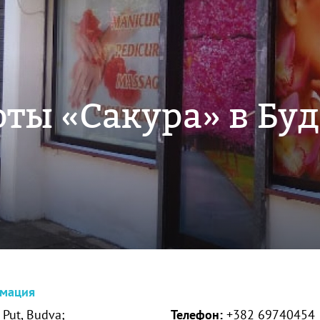
оты «Сакура» в Бу
рмация
 Put, Budva;
Телефон:
+382 69740454