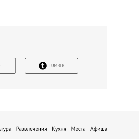
Е
TUMBLR
ьтура
Развлечения
Кухня
Места
Афиша