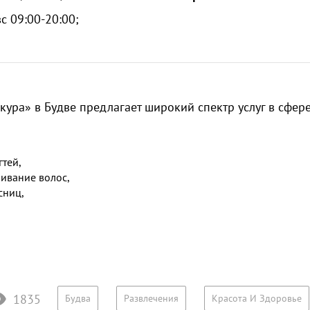
с 09:00-20:00;
кура» в Будве предлагает широкий спектр услуг в сфере
тей,
ивание волос,
сниц,
1835
Будва
Развлечения
Красота И Здоровье