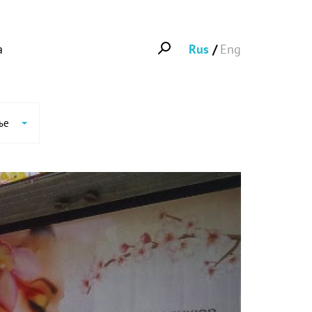
а
Rus
Eng
ье