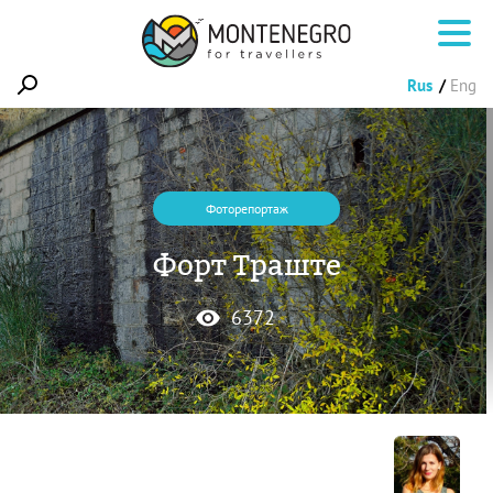
Rus
Eng
Фоторепортаж
Форт Траште
6372