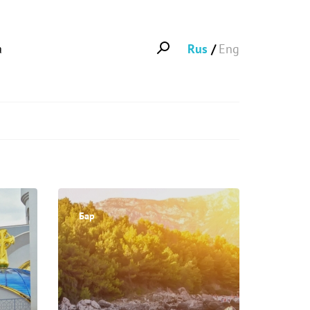
а
Rus
Eng
Бар