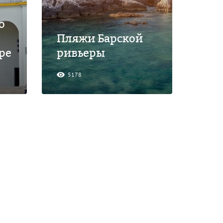
о
Пляжи Барской
ре
ривьеры
5178