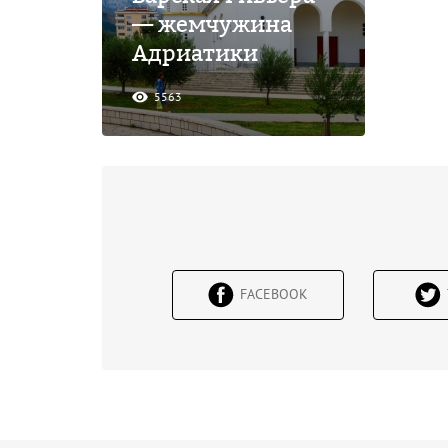
— жемчужина
Адриатики
5563
FACEBOOK