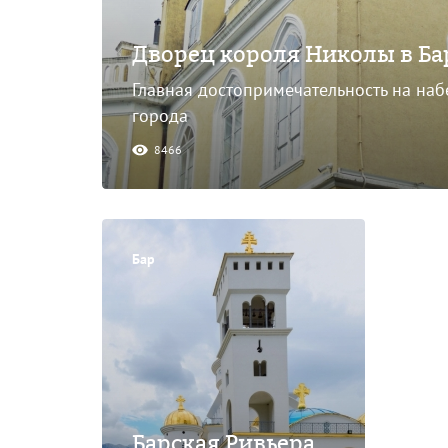
Дворец короля Николы в Ба
Главная достопримечательность на на
города
8466
Бар
Барская Ривьера