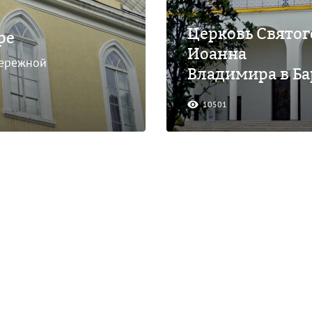
Церковь Святог
ре
Иоанна
бережной
Владимира в Ба
10501