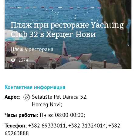
Пляж при ресторане Yachting
Club 32 в Херцег-Нови
Пляж у ресторана
2374
Контактная информация
Адрес:
Šetalište Pet Danica 32,
Herceg Novi;
Часы работы:
Пн-вс 08:00-00:00;
Телефон:
+382 69333011, +382 31324014, +382
69263888