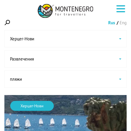
Rus
Eng
Херцег-Нови
Развлечения
пляжи
Херцег-Нови