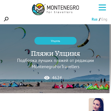
Rus
Eng
Улцинь
Пляжи Улциня
Подборка лучших пляжей от редакции
MontenegroForTravellers
4624