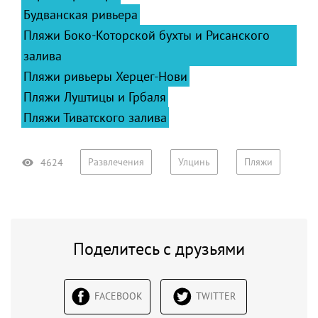
Будванская ривьера
Пляжи Боко-Которской бухты и Рисанского
залива
Пляжи ривьеры Херцег-Нови
Пляжи Луштицы и Грбаля
Пляжи Тиватского залива
Развлечения
Улцинь
Пляжи
4624
Поделитесь с друзьями
FACEBOOK
TWITTER