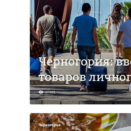
Черногория: вв
товаров лично
47303
Черногория