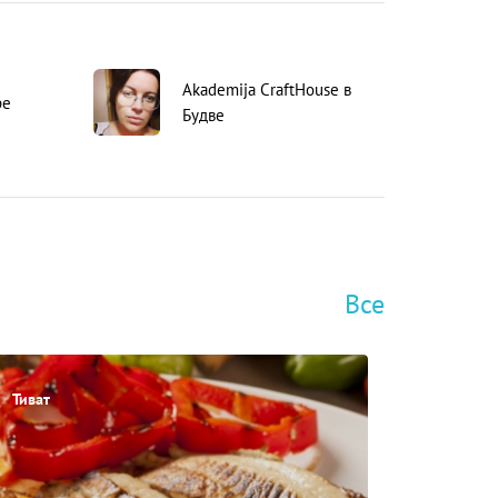
Akademija CraftHouse в
ре
Будве
Все
Тиват