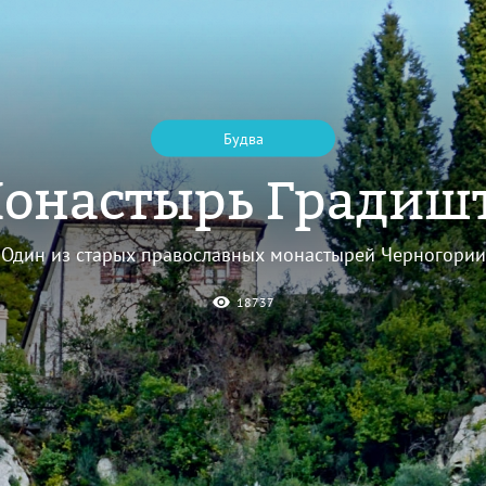
Будва
онастырь Градиш
Один из старых православных монастырей Черногории
18737