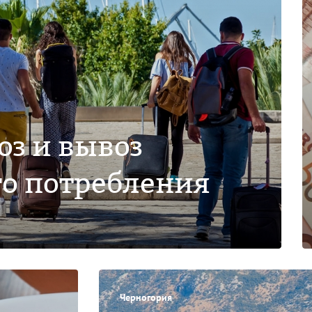
оз и вывоз
го потребления
Черногория