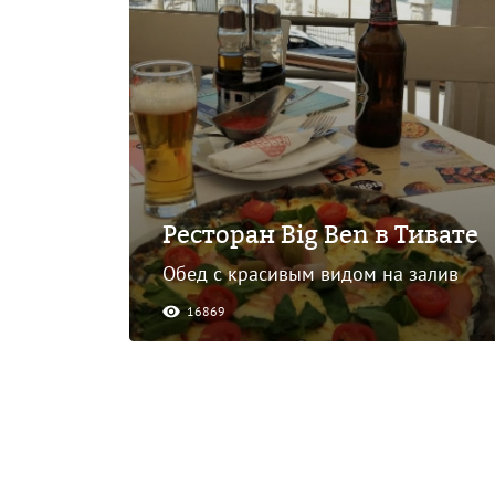
Ресторан Big Ben в Тивате
Обед с красивым видом на залив
16869