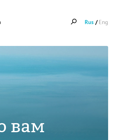
а
Rus
Eng
о вам