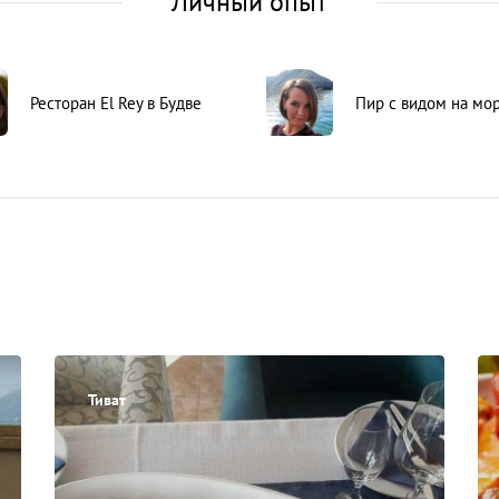
Личный опыт
Ресторан El Rey в Будве
Пир с видом на мо
Тиват