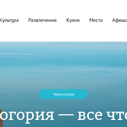
Культура
Развлечения
Кухня
Места
Афиш
Черногория
огория — все чт