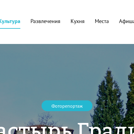
Культура
Развлечения
Кухня
Места
Афиш
Фоторепортаж
астырь Град