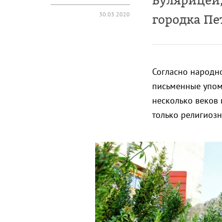
Булярицей,
30.03.2020
городка Пе
Согласно народно
письменные упоми
несколько веков 
только религиозн