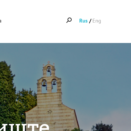
а
Rus
Eng
иште