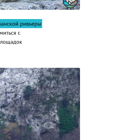
ванской ривьеры
миться с
 площадок