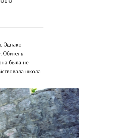
ного
а. Однако
. Обитель
она была не
йствовала школа.