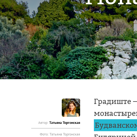
Градиште —
монастыре
Автор:
Татьяна Торгонская
Будванско
Фото:
Татьяна Торгонская