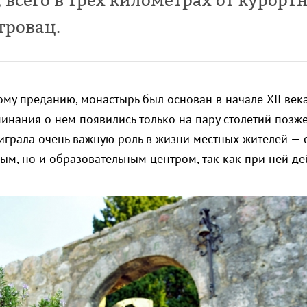
 всего в трех километрах от курорт
тровац.
му преданию, монастырь был основан в начале XII век
нания о нем появились только на пару столетий позже
играла очень важную роль в жизни местных жителей — 
ым, но и образовательным центром, так как при ней де