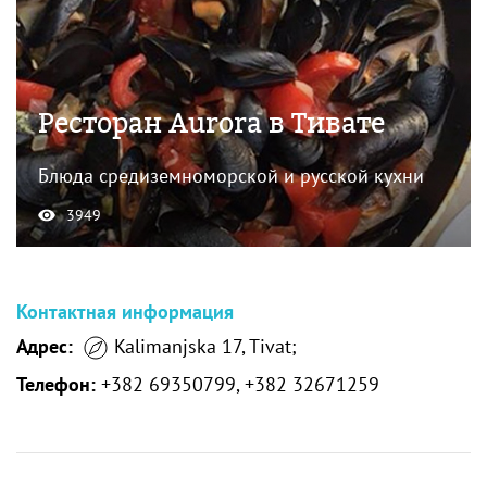
Ресторан Aurora в Тивате
Блюда средиземноморской и русской кухни
3949
Контактная информация
Адрес:
Kalimanjska 17, Tivat;
Телефон:
+382 69350799, +382 32671259