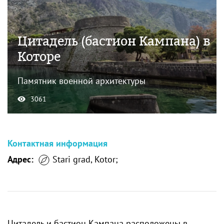
Цитадель (бастион Кампана) в
Которе
Памятник военной архитектуры
3061
Контактная информация
Адрес:
Stari grad, Kotor;
Цитадель и бастион Кампана расположены в