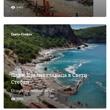
3495
Свети-Стефан
Пляж Црвена главица в Свети-
Стефан
Отдых на любой вкус
3936