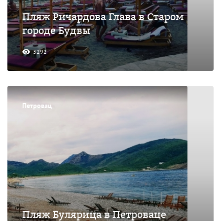
Пляж Ричардова Глава в Старом
городе Будвы
3292
Петровац
Пляж Булярица в Петроваце