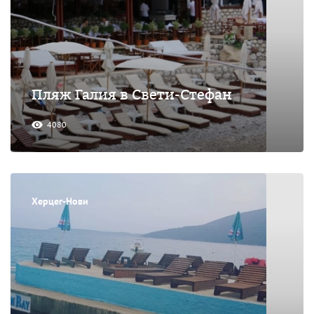
Пляж Галия в Свети-Стефан
4080
Херцег-Нови