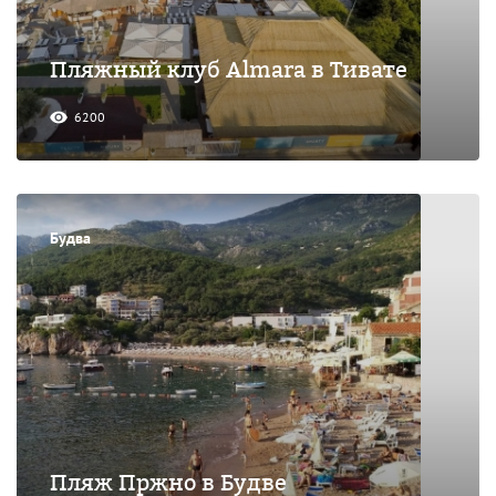
Пляжный клуб Almara в Тивате
6200
Будва
Пляж Пржно в Будве