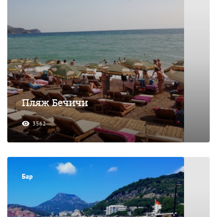
Пляж Бечичи
3562
Бар