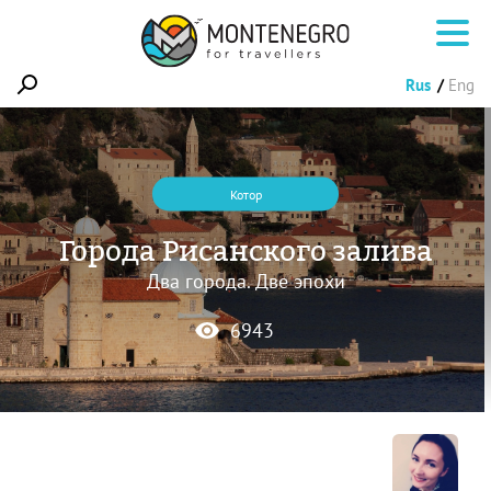
Rus
Eng
Котор
Города Рисанского залива
Два города. Две эпохи
6943